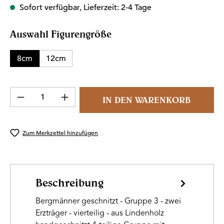
Sofort verfügbar, Lieferzeit: 2-4 Tage
auswählen
Auswahl Figurengröße
8cm
12cm
Produkt Anzahl: Gib den gewünschten Wert 
IN DEN WARENKORB
Zum Merkzettel hinzufügen
Beschreibung
Bergmänner geschnitzt - Gruppe 3 - zwei
Erzträger - vierteilig - aus Lindenholz