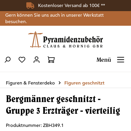
Kostenloser Versand ab 100€ **
Zum Hauptinhalt springen
Gern können Sie uns auch in unserer Werkstatt
besuchen.
Menü
Du hast 0 Produkte auf dem Merkzettel
Figuren & Fensterdeko
Figuren geschnitzt
Bergmänner geschnitzt -
Gruppe 3 Erzträger - vierteilig
Produktnummer:
ZBH349.1