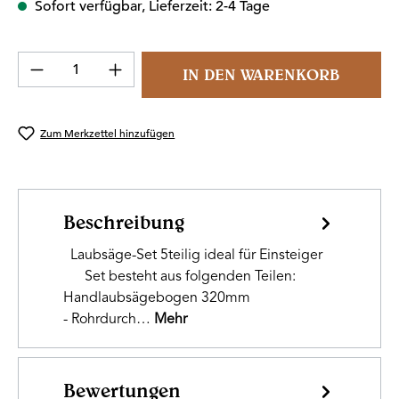
Sofort verfügbar, Lieferzeit: 2-4 Tage
Produkt Anzahl: Gib den gewünschten Wert 
IN DEN WARENKORB
Zum Merkzettel hinzufügen
Beschreibung
Laubsäge-Set 5teilig ideal für Einsteiger
Set besteht aus folgenden Teilen:
Handlaubsägebogen 320mm
- Rohrdurch…
Mehr
Bewertungen