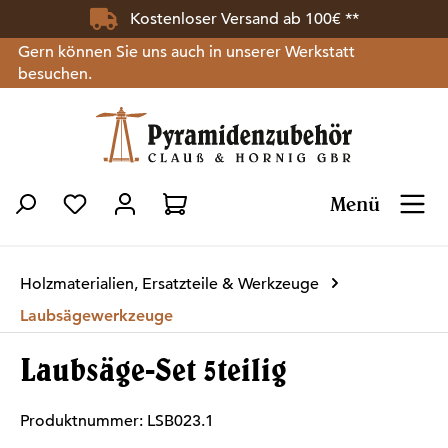
Kostenloser Versand ab 100€ **
Zum Hauptinhalt springen
Gern können Sie uns auch in unserer Werkstatt
besuchen.
Menü
Du hast 0 Produkte auf dem Merkzettel
Holzmaterialien, Ersatzteile & Werkzeuge
Laubsägewerkzeuge
Laubsäge-Set 5teilig
Produktnummer:
LSB023.1