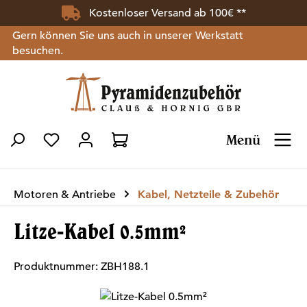
Kostenloser Versand ab 100€ **
Zum Hauptinhalt springen
Gern können Sie uns auch in unserer Werkstatt
besuchen.
Menü
Du hast 0 Produkte auf dem Merkzettel
Motoren & Antriebe
Kabel, Netzteile & Zubehör
Litze-Kabel 0.5mm²
Produktnummer:
ZBH188.1
Bildergalerie überspringen