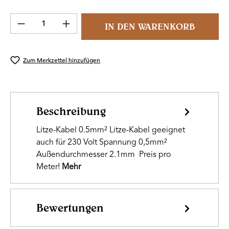
Produkt Anzahl: Gib den gewünschten Wert 
IN DEN WARENKORB
Zum Merkzettel hinzufügen
Beschreibung
Litze-Kabel 0.5mm² Litze-Kabel geeignet
auch für 230 Volt Spannung 0,5mm²
Außendurchmesser 2.1mm Preis pro
Meter!
Mehr
Bewertungen