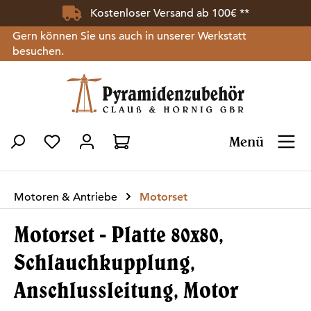
Kostenloser Versand ab 100€ **
Zum Hauptinhalt springen
Gern können Sie uns auch in unserer Werkstatt
besuchen.
Menü
Du hast 0 Produkte auf dem Merkzettel
Motoren & Antriebe
Motorset
Motorset - Platte 80x80,
Schlauchkupplung,
Anschlussleitung, Motor