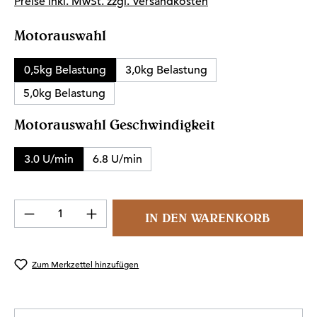
Preise inkl. MwSt. zzgl. Versandkosten
auswählen
Motorauswahl
0,5kg Belastung
3,0kg Belastung
5,0kg Belastung
auswählen
Motorauswahl Geschwindigkeit
3.0 U/min
6.8 U/min
Produkt Anzahl: Gib den gewünschten Wert 
IN DEN WARENKORB
Zum Merkzettel hinzufügen