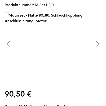
Produktnummer:
M-Set1-3.0
Bildergalerie überspringen
Regulärer Preis:
90,50 €