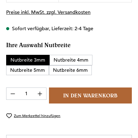
Preise inkl. MwSt. zzgl. Versandkosten
Sofort verfügbar, Lieferzeit: 2-4 Tage
auswählen
Ihre Auswahl Nutbreite
Nutbreite 3mm
Nutbreite 4mm
Nutbreite 5mm
Nutbreite 6mm
Produkt Anzahl: Gib den gewünschten Wert 
IN DEN WARENKORB
Zum Merkzettel hinzufügen