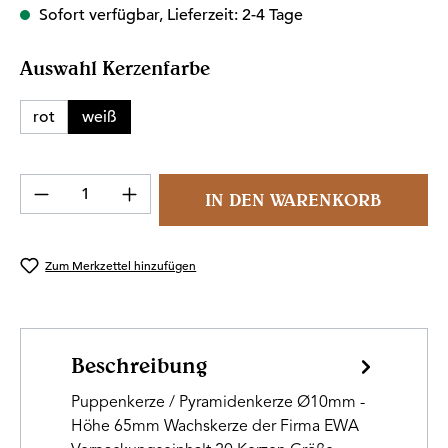
Sofort verfügbar, Lieferzeit: 2-4 Tage
auswählen
Auswahl Kerzenfarbe
rot
weiß
Produkt Anzahl: Gib den gewünschten Wert 
IN DEN WARENKORB
Zum Merkzettel hinzufügen
Beschreibung
Puppenkerze / Pyramidenkerze Ø10mm -
Höhe 65mm Wachskerze der Firma EWA