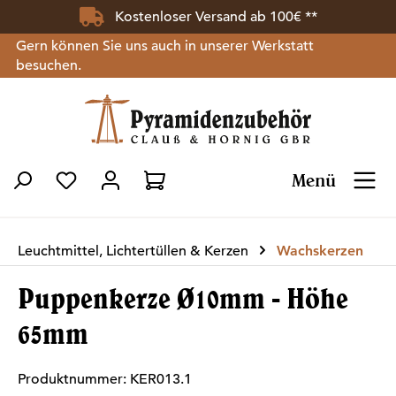
Kostenloser Versand ab 100€ **
Zum Hauptinhalt springen
Gern können Sie uns auch in unserer Werkstatt
besuchen.
Menü
Du hast 0 Produkte auf dem Merkzettel
Leuchtmittel, Lichtertüllen & Kerzen
Wachskerzen
Puppenkerze Ø10mm - Höhe
65mm
Produktnummer:
KER013.1