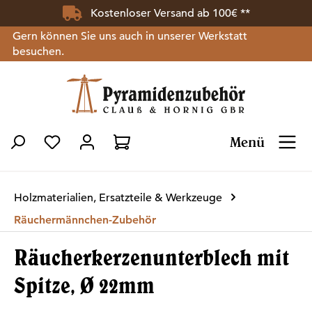
Kostenloser Versand ab 100€ **
Zum Hauptinhalt springen
Gern können Sie uns auch in unserer Werkstatt
besuchen.
Menü
Du hast 0 Produkte auf dem Merkzettel
Holzmaterialien, Ersatzteile & Werkzeuge
Räuchermännchen-Zubehör
Räucherkerzenunterblech mit
Spitze, Ø 22mm