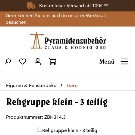
Kostenloser Versand ab 100€ **
Zum Hauptinhalt springen
Gern können Sie uns auch in unserer Werkstatt
besuchen.
Menü
Du hast 0 Produkte auf dem Merkzettel
Figuren & Fensterdeko
Tiere
Rehgruppe klein - 3 teilig
Produktnummer:
ZBH314.3
Bildergalerie überspringen