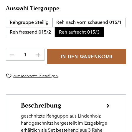
auswählen
Auswahl Tiergruppe
Rehgruppe 3teilig
Reh nach vorn schauend 015/1
Reh fressend 015/2
Reh aufrecht 015/3
Produkt Anzahl: Gib den gewünschten Wert 
IN DEN WARENKORB
Zum Merkzettel hinzufügen
Beschreibung
geschnitzte Rehguppe aus Lindenholz
handgeschnitzt hergestellt im Erzgebirge
erhältlich als Set bestehend aus 3 Rehe