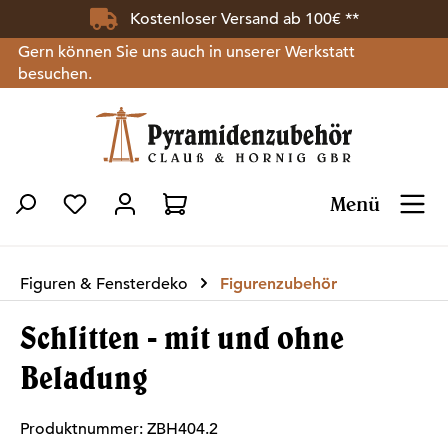
Kostenloser Versand ab 100€ **
Zum Hauptinhalt springen
Gern können Sie uns auch in unserer Werkstatt
besuchen.
Menü
Du hast 0 Produkte auf dem Merkzettel
Figuren & Fensterdeko
Figurenzubehör
Schlitten - mit und ohne
Beladung
Produktnummer:
ZBH404.2