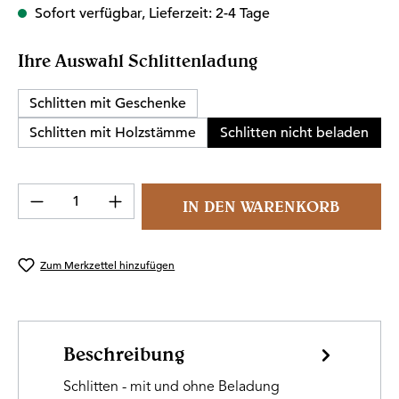
Sofort verfügbar, Lieferzeit: 2-4 Tage
auswählen
Ihre Auswahl Schlittenladung
Schlitten mit Geschenke
Schlitten mit Holzstämme
Schlitten nicht beladen
Produkt Anzahl: Gib den gewünschten Wert 
IN DEN WARENKORB
Zum Merkzettel hinzufügen
Beschreibung
Schlitten - mit und ohne Beladung