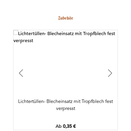
Produktgalerie überspringen
Zubehör
Lichtertüllen- Blecheinsatz mit Tropfblech fest
verpresst
Regulärer Preis:
Ab
0,35 €