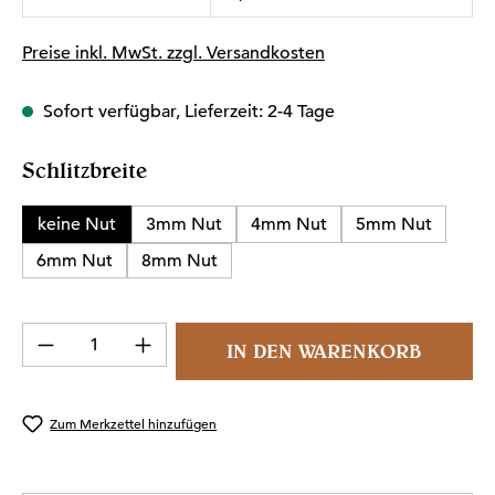
Preise inkl. MwSt. zzgl. Versandkosten
Sofort verfügbar, Lieferzeit: 2-4 Tage
auswählen
Schlitzbreite
keine Nut
3mm Nut
4mm Nut
5mm Nut
6mm Nut
8mm Nut
Produkt Anzahl: Gib den gewünschten Wert 
IN DEN WARENKORB
Zum Merkzettel hinzufügen