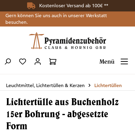
Kostenloser Versand ab 100€ **
Zum Hauptinhalt springen
Gern können Sie uns auch in unserer Werkstatt
besuchen.
Menü
Du hast 0 Produkte auf dem Merkzettel
Leuchtmittel, Lichtertüllen & Kerzen
Lichtertüllen
Lichtertülle aus Buchenholz
15er Bohrung - abgesetzte
Form