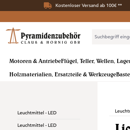
Kostenloser Versand ab 100€ **
 Hauptinhalt springen
Zur Suche springen
Zur Hauptnavigation springen
Motoren & Antriebe
Flügel, Teller, Wellen, Lage
Holzmaterialien, Ersatzteile & Werkzeuge
Baste
Leuchtm
Leuchtmittel - LED
Li
Leuchtmittel - LED