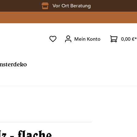
Vor Ort Beratung
Du hast 0 Produkte auf dem Merkzet
Mein Konto
0,00 €*
ensterdeko
z - flache