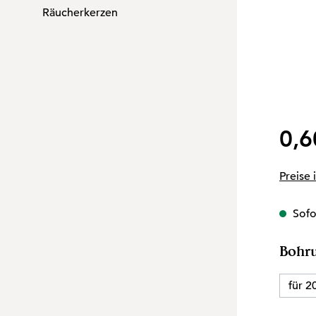
Räucherkerzen
Regulär
0,6
Preise 
Sofor
Bohr
für 2