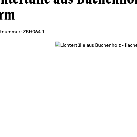
rm
ktnummer:
ZBH064.1
alerie überspringen