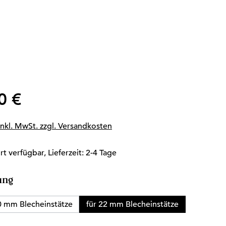
er Preis:
0 €
inkl. MwSt. zzgl. Versandkosten
t verfügbar, Lieferzeit: 2-4 Tage
auswählen
ung
0 mm Blecheinstätze
für 22 mm Blecheinstätze