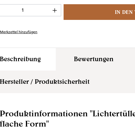
ukt Anzahl: Gib den gewünschten Wert ein
IN DEN
Merkzettel hinzufügen
Beschreibung
Bewertungen
Hersteller / Produktsicherheit
Produktinformationen "Lichtertüll
flache Form"