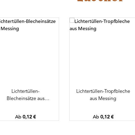
duktgalerie überspringen
Lichtertüllen-
Lichtertüllen-Tropfbleche
Blecheinsätze aus
aus Messing
Messing
Regulärer Preis:
Regulärer Preis:
Ab
0,12 €
Ab
0,12 €