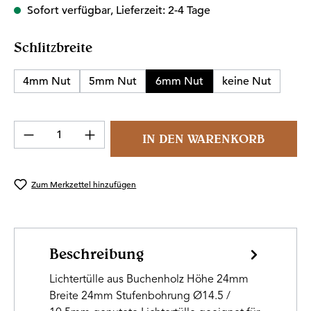
Sofort verfügbar, Lieferzeit: 2-4 Tage
auswählen
Schlitzbreite
4mm Nut
5mm Nut
6mm Nut
keine Nut
Produkt Anzahl: Gib den gewünschten Wert 
IN DEN WARENKORB
Zum Merkzettel hinzufügen
Beschreibung
Lichtertülle aus Buchenholz Höhe 24mm
Breite 24mm Stufenbohrung Ø14.5 /