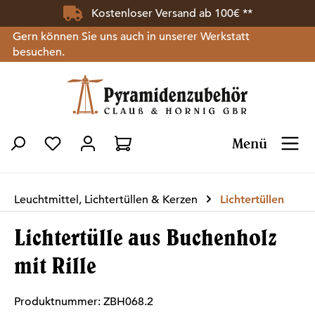
Kostenloser Versand ab 100€ **
Zum Hauptinhalt springen
Gern können Sie uns auch in unserer Werkstatt
besuchen.
Menü
Du hast 0 Produkte auf dem Merkzettel
Leuchtmittel, Lichtertüllen & Kerzen
Lichtertüllen
Lichtertülle aus Buchenholz
mit Rille
Produktnummer:
ZBH068.2