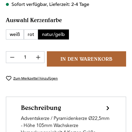
Sofort verfügbar, Lieferzeit: 2-4 Tage
auswählen
Auswahl Kerzenfarbe
weiß
rot
natur/gelb
Produkt Anzahl: Gib den gewünschten Wert 
IN DEN WARENKORB
Zum Merkzettel hinzufügen
Beschreibung
Adventskerze / Pyramidenkerze Ø22,5mm
- Höhe 105mm Wachskerze