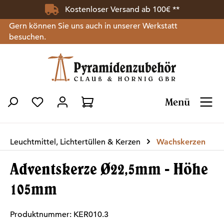
Kostenloser Versand ab 100€ **
Zum Hauptinhalt springen
Gern können Sie uns auch in unserer Werkstatt
besuchen.
Menü
Du hast 0 Produkte auf dem Merkzettel
Leuchtmittel, Lichtertüllen & Kerzen
Wachskerzen
Adventskerze Ø22,5mm - Höhe
105mm
Produktnummer:
KER010.3