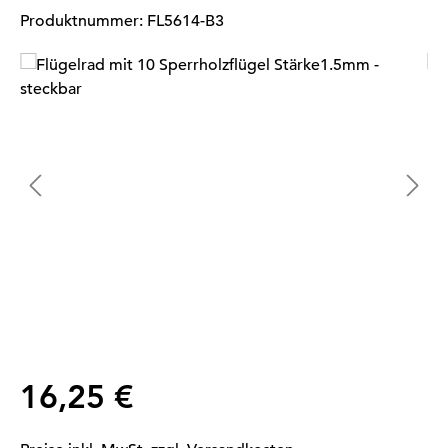
Produktnummer:
FL5614-B3
Bildergalerie überspringen
Regulärer Preis:
16,25 €