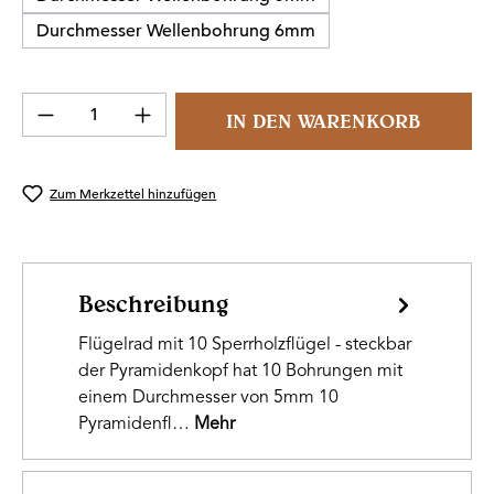
Durchmesser Wellenbohrung 6mm
Produkt Anzahl: Gib den gewünschten Wert 
IN DEN WARENKORB
Zum Merkzettel hinzufügen
Beschreibung
Flügelrad mit 10 Sperrholzflügel - steckbar
der Pyramidenkopf hat 10 Bohrungen mit
einem Durchmesser von 5mm 10
Pyramidenfl…
Mehr