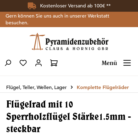
Kostenloser Versand ab 100€ **
Zum Hauptinhalt springen
Gern können Sie uns auch in unserer Werkstatt
besuchen.
Menü
Du hast 0 Produkte auf dem Merkzettel
Flügel, Teller, Wellen, Lager
Komplette Flügelräder
Flügelrad mit 10
Sperrholzflügel Stärke1.5mm -
steckbar