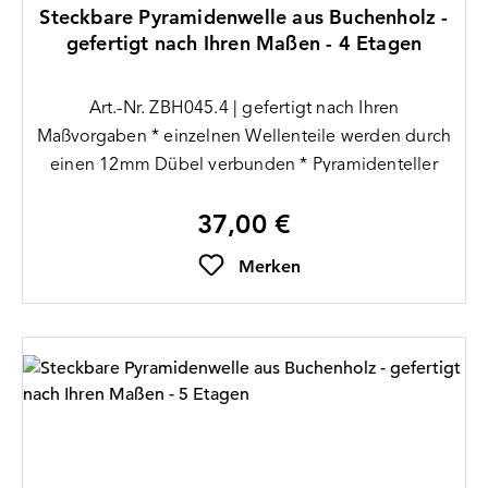
Steckbare Pyramidenwelle aus Buchenholz -
gefertigt nach Ihren Maßen - 4 Etagen
Art.-Nr. ZBH045.4 | gefertigt nach Ihren
Maßvorgaben * einzelnen Wellenteile werden durch
einen 12mm Dübel verbunden * Pyramidenteller
sitzen zwischen den Wellenteilen * 3mm Bohrung
37,00 €
am oberen und unteren Ende der Welle * Lieferung
Regulärer Preis:
ohne Teller (bitte separ
Merken