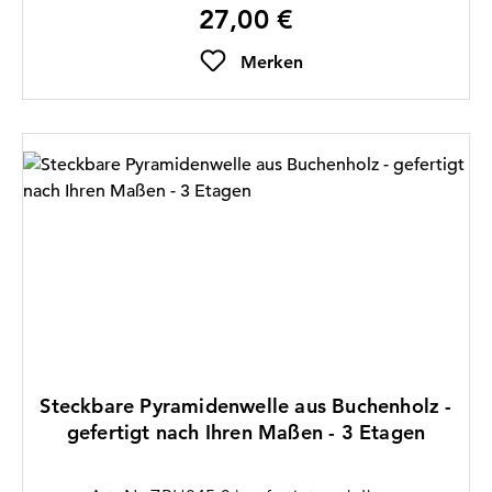
27,00 €
am oberen und unteren Ende der Welle * Lieferung
Regulärer Preis:
ohne Teller (bitte separ
Merken
Steckbare Pyramidenwelle aus Buchenholz -
gefertigt nach Ihren Maßen - 3 Etagen