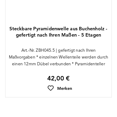
Steckbare Pyramidenwelle aus Buchenholz -
gefertigt nach Ihren Maßen - 5 Etagen
Art.-Nr. ZBH045.5 | gefertigt nach Ihren
Maßvorgaben * einzelnen Wellenteile werden durch
einen 12mm Dübel verbunden * Pyramidenteller
sitzen zwischen den Wellenteilen * 3mm Bohrung
42,00 €
am oberen und unteren Ende der Welle * Lieferung
Regulärer Preis:
ohne Teller (bitte separ
Merken