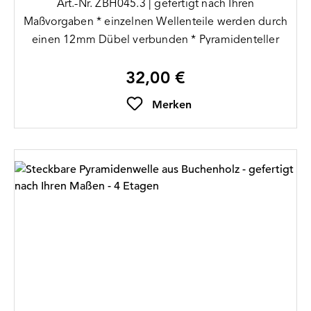
Art.-Nr. ZBH045.3 | gefertigt nach Ihren
Maßvorgaben * einzelnen Wellenteile werden durch
einen 12mm Dübel verbunden * Pyramidenteller
sitzen zwischen den Wellenteilen * 3mm Bohrung
32,00 €
am oberen und unteren Ende der Welle * Lieferung
Regulärer Preis:
ohne Teller (bitte separ
Merken