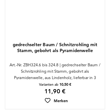
gedrechselter Baum / Schnitzrohling mit
Stamm, gebohrt als Pyramidenwelle
Art.-Nr. ZBH324.6 bis 324.8 | gedrechselter Baum /
Schnitzrohling mit Stamm, gebohrt als
Pyramidenwelle, aus Lindenholz, lieferbar in 3
Größen: 135, 175, 205mm
Varianten ab
10,50 €
11,90 €
Regulärer Preis:
Merken