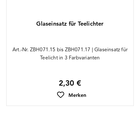
Glaseinsatz für Teelichter
Art.-Nr. ZBH071.15 bis ZBH071.17 | Glaseinsatz für
Teelicht in 3 Farbvarianten
2,30 €
Regulärer Preis:
Merken