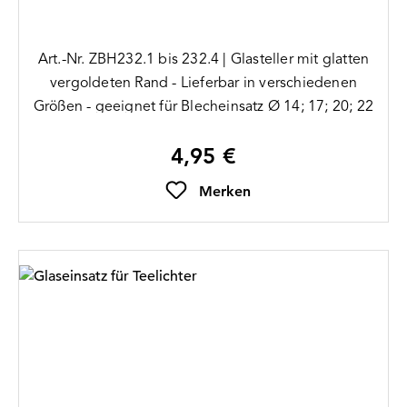
Art.-Nr. ZBH232.1 bis 232.4 | Glasteller mit glatten
vergoldeten Rand - Lieferbar in verschiedenen
Größen - geeignet für Blecheinsatz Ø 14; 17; 20; 22
mm
4,95 €
Regulärer Preis:
Merken