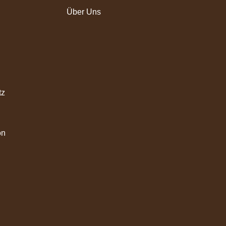
Über Uns
tz
on