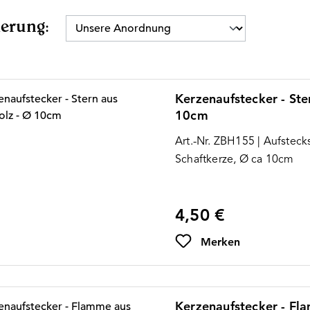
ierung:
Kerzenaufstecker - Ste
10cm
Art.-Nr. ZBH155 | Aufsteck
Schaftkerze, Ø ca 10cm
4,50 €
Regulärer Preis:
Merken
Kerzenaufstecker - Fl