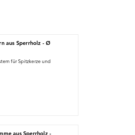
rn aus Sperrholz - Ø
stern für Spitzkerze und
amme aus Sperrholz -