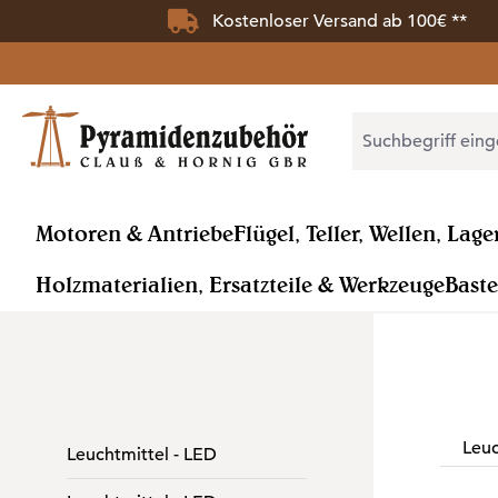
Kostenloser Versand ab 100€ **
 Hauptinhalt springen
Zur Suche springen
Zur Hauptnavigation springen
Motoren & Antriebe
Flügel, Teller, Wellen, Lage
Holzmaterialien, Ersatzteile & Werkzeuge
Baste
Leuc
Leuchtmittel - LED