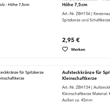
Höhe 7,5cm
Art.-Nr. ZBH156 | Kerzenauf
Spitzkerze und Schaftkerz
2,95 €
Regulärer Preis:
Merken
Aufsteckkränze für Sp
Kleinschaftkerze
Art.-Nr. ZBH154 | Aufsteck
Kleinschaftkerze Material: Kunststoff / Durchmesser
Außen ca. 45mm