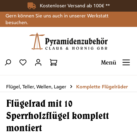
Kostenloser Versand ab 100€ **
Zum Hauptinhalt springen
Gern können Sie uns auch in unserer Werkstatt
besuchen.
Menü
Du hast 0 Produkte auf dem Merkzettel
Flügel, Teller, Wellen, Lager
Komplette Flügelräder
Flügelrad mit 10
Sperrholzflügel komplett
montiert