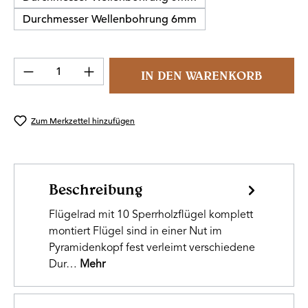
Durchmesser Wellenbohrung 6mm
Produkt Anzahl: Gib den gewünschten Wert 
IN DEN WARENKORB
Zum Merkzettel hinzufügen
Beschreibung
Flügelrad mit 10 Sperrholzflügel komplett
montiert Flügel sind in einer Nut im
Pyramidenkopf fest verleimt verschiedene
Dur…
Mehr