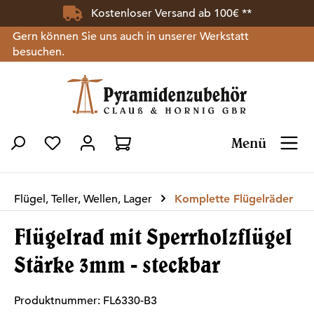
Kostenloser Versand ab 100€ **
Zum Hauptinhalt springen
Gern können Sie uns auch in unserer Werkstatt
besuchen.
Menü
Du hast 0 Produkte auf dem Merkzettel
Flügel, Teller, Wellen, Lager
Komplette Flügelräder
Flügelrad mit Sperrholzflügel
Stärke 3mm - steckbar
Produktnummer:
FL6330-B3