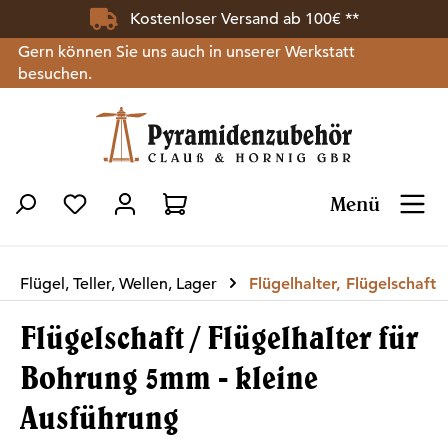
Kostenloser Versand ab 100€ **
Zum Hauptinhalt springen
Gern können Sie uns auch in unserer Werkstatt
besuchen.
Menü
Du hast 0 Produkte auf dem Merkzettel
Flügel, Teller, Wellen, Lager
Flügelhalter, Flügelschaft
Flügelschaft / Flügelhalter für
Bohrung 5mm - kleine
Ausführung