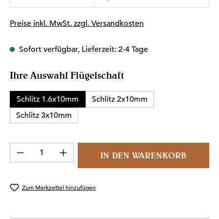
Preise inkl. MwSt. zzgl. Versandkosten
Sofort verfügbar, Lieferzeit: 2-4 Tage
auswählen
Ihre Auswahl Flügelschaft
Schlitz 1.6x10mm
Schlitz 2x10mm
Schlitz 3x10mm
Produkt Anzahl: Gib den gewünschten Wert 
IN DEN WARENKORB
Zum Merkzettel hinzufügen