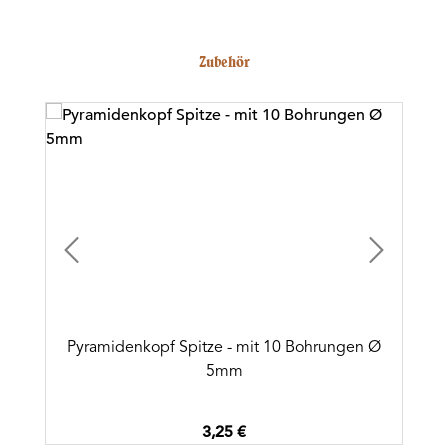
Produktgalerie überspringen
Zubehör
Pyramidenkopf Spitze - mit 10 Bohrungen Ø
5mm
Regulärer Preis:
3,25 €