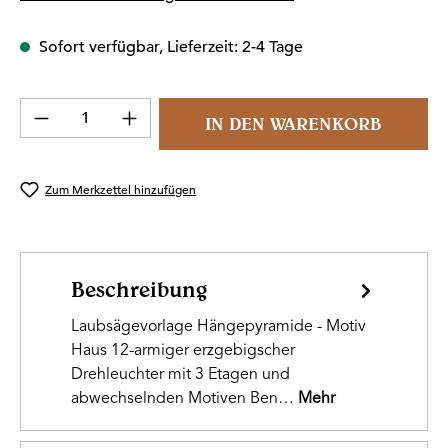
Sofort verfügbar, Lieferzeit: 2-4 Tage
Produkt Anzahl: Gib den gewünschten Wert 
IN DEN WARENKORB
Zum Merkzettel hinzufügen
Beschreibung
Laubsägevorlage Hängepyramide - Motiv
Haus 12-armiger erzgebigscher
Drehleuchter mit 3 Etagen und
abwechselnden Motiven Ben…
Mehr