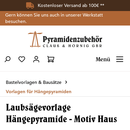
Kostenloser Versand ab 100€ **
Zum Hauptinhalt springen
Gern können Sie uns auch in unserer Werkstatt
besuchen.
Menü
Du hast 0 Produkte auf dem Merkzettel
Bastelvorlagen & Bausätze
Vorlagen für Hängepyramiden
Laubsägevorlage
Hängepyramide - Motiv Haus