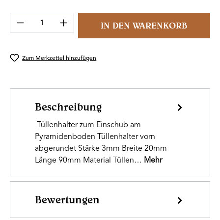
Produkt Anzahl: Gib den gewünschten Wert 
IN DEN WARENKORB
Zum Merkzettel hinzufügen
Beschreibung
Tüllenhalter zum Einschub am
Pyramidenboden Tüllenhalter vorn
abgerundet Stärke 3mm Breite 20mm
Länge 90mm Material Tüllen…
Mehr
Bewertungen