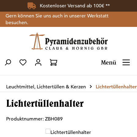
Kostenloser Versand ab 100€ **
Zum Hauptinhalt springen
Gern können Sie uns auch in unserer Werkstatt
besuchen.
Menü
Du hast 0 Produkte auf dem Merkzettel
Leuchtmittel, Lichtertüllen & Kerzen
Lichtertüllenhalter
Lichtertüllenhalter
Produktnummer:
ZBH089
Bildergalerie überspringen