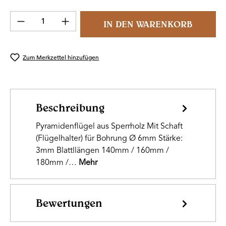
Produkt Anzahl: Gib den gewünschten Wert 
IN DEN WARENKORB
Zum Merkzettel hinzufügen
Beschreibung
Pyramidenflügel aus Sperrholz Mit Schaft
(Flügelhalter) für Bohrung Ø 6mm Stärke:
3mm Blattllängen 140mm / 160mm /
180mm /…
Mehr
Bewertungen