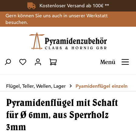
Kostenloser Versand ab 100€ **
Zum Hauptinhalt springen
Gern können Sie uns auch in unserer Werkstatt
besuchen.
Menü
Du hast 0 Produkte auf dem Merkzettel
Flügel, Teller, Wellen, Lager
Pyamidenflügel einzeln
Pyramidenflügel mit Schaft
für Ø 6mm, aus Sperrholz
3mm