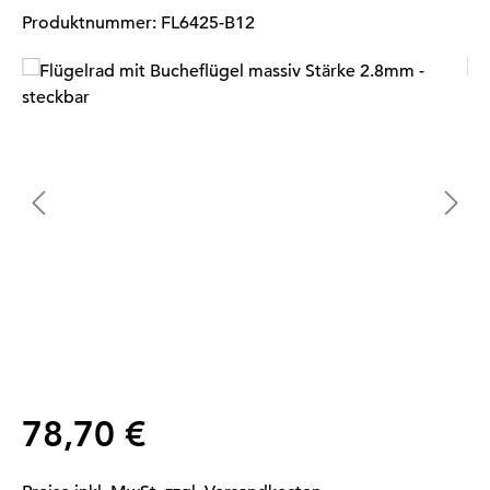
Produktnummer:
FL6425-B12
Bildergalerie überspringen
Regulärer Preis:
78,70 €