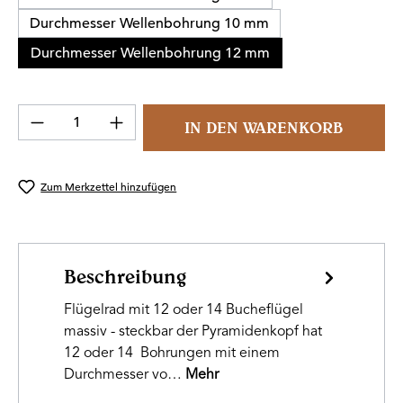
Durchmesser Wellenbohrung 10 mm
Durchmesser Wellenbohrung 12 mm
Produkt Anzahl: Gib den gewünschten Wert 
IN DEN WARENKORB
Zum Merkzettel hinzufügen
Beschreibung
Flügelrad mit 12 oder 14 Bucheflügel
massiv - steckbar der Pyramidenkopf hat
12 oder 14 Bohrungen mit einem
Durchmesser vo…
Mehr