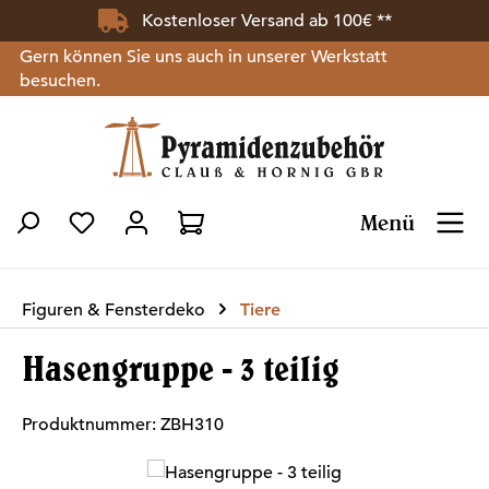
Kostenloser Versand ab 100€ **
Zum Hauptinhalt springen
Gern können Sie uns auch in unserer Werkstatt
besuchen.
Menü
Du hast 0 Produkte auf dem Merkzettel
Figuren & Fensterdeko
Tiere
Hasengruppe - 3 teilig
Produktnummer:
ZBH310
Bildergalerie überspringen